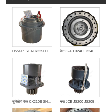
Doosan SOALR225LC-V ट्रैवल रिड्यूसर 170401-00039 K1011413A
कैट 324D 324DL 324E ट्रैवल गियरबॉक्स 333-2907 3332907
सुमितोमो केस CX210B SH210-5 KRC10220 स्विंग रेड्यूसर
नया JCB JS200 JS205 JS210 स्विंग गियरबॉक्स JRC0007