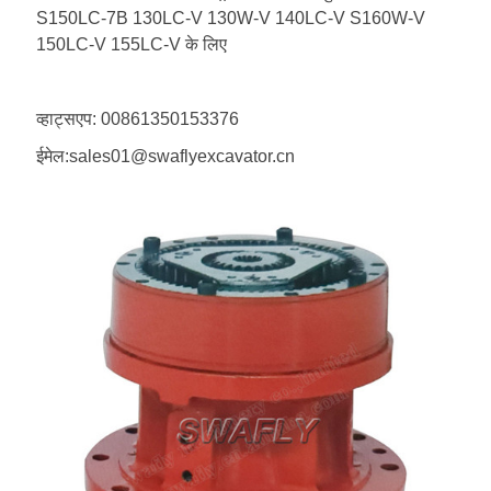
S150LC-7B 130LC-V 130W-V 140LC-V S160W-V
150LC-V 155LC-V के लिए
व्हाट्सएप: 00861350153376
ईमेल:sales01@swaflyexcavator.cn