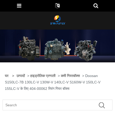
घर
>
उत्पादों
>
हाइड्रोलिक प्रणाली
>
कमी गियरबॉक्स
> Doosan
S150LC-7B 130LC-V 130W-V 140LC-V S160W-V 150LC-V
155LC-V के लिए 404-00062 स्विंग गियर बॉक्स