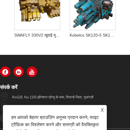
SWAFLY 330V2 खुदाई मुख्य नियंत्रण वाल्व
Kobelco SK120-5 SK120-3 SK120 के लिए मुख्य नियंत्रण वाल्व परख
संपर्क करें
Rm520, No.1105 झोंगशान एवेन्यू के मध्य, तियान्हे जिला, गुआंगज़ौ
+86-13501533176
X
हम आपको बेहतर ब्राउज़िंग अनुभव प्रदान करने, साइट
Sales01@swaflyexcavator.cn
ट्रैफ़िक का विश्लेषण करने और सामग्री को वैयक्तिकृत