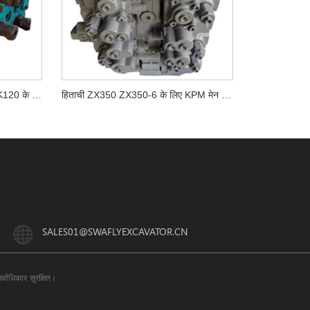
Kobelco SK120-5 SK120-3 SK120 के लिए मुख्य नियंत्रण वाल्व परख
हिताची ZX350 ZX350-6 के लिए KPM मेन कंट्रोल वाल्व अस्सी 4433970
SALES01@SWAFLYEXCAVATOR.CN
ाधिकार सुरक्षित।