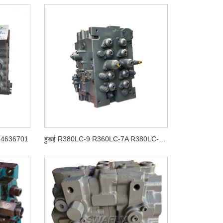
्व 14636701
हुंडई R380LC-9 R360LC-7A R380LC-9A के लिए KMX32N खुदाई मुख्य नियंत्रण वाल्व