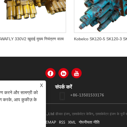
WAFLY 330V2 खुदाई मुख्य नियंत्रण वाल्व
X
संपर्क करें
ेषण करने और सामग्री को
ान्हे जिला, गुआंगज़ौ
+86-13501533176
ोग करके, आप कुकीज़ के
 Swafly Machinery Co.,Ltd डीजल इंजन, एक्सकेवेटर केबिन, एक्सकेवेटर इंजन के पुर्जे सर्व
LINKS
SITEMAP
RSS
XML
गोपनीयता नीति