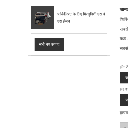
जानक
फोर्कलिफ्ट के लिए मित्सुबिशी एस 4
शिपि
एस इंजन
सबसे
मध्य
सभी नए उत्पाद
सबसे
हॉट ट
स
हाइड्
जा
कृपया