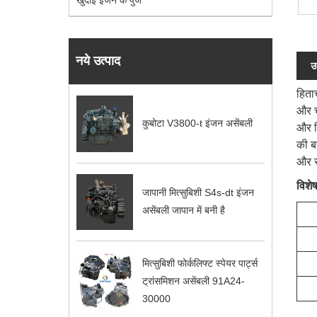
खुदाई इंजन के पुर्जे
नये उत्पाद
उ
हिता
और च
कुबोटा V3800-t इंजन असेंबली
और न
की ब
और सु
विशे
जापानी मित्सुबिशी S4s-dt इंजन
असेंबली जापान में बनी है
मित्सुबिशी फोर्कलिफ्ट स्पेयर पार्ट्स
ट्रांसमिशन असेंबली 91A24-
30000