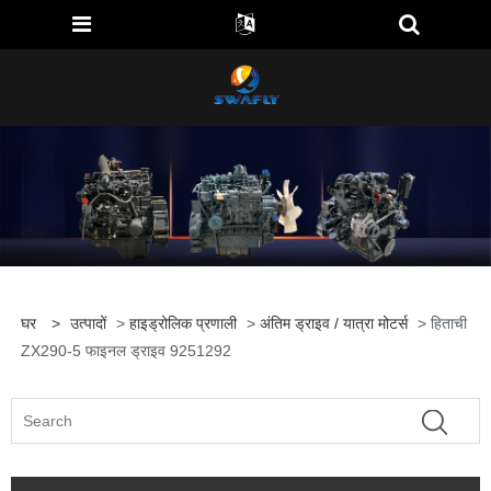
घर
>
उत्पादों
>
हाइड्रोलिक प्रणाली
>
अंतिम ड्राइव / यात्रा मोटर्स
> हिताची
ZX290-5 फाइनल ड्राइव 9251292