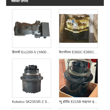
संबंधित उत्पाद
हिताची Ex1200-5 (YA00003081) के लिए 4438786 मुख्य हाइड्रोलिक पंप
कैटरपिलर E365C E385C E385B E390D E390F खुदाई के लिए 2095895 209-5895 हाइड्रोलिक ट्रैवल मोटर फाइनल ड्राइव
Kobelco SK235SR-2 SK250-8 SK260-8 ट्रैवल मोटर LQ15V00020F1
न्यू हॉलैंड E215B फाइनल ड्राइव YN15V00037F2