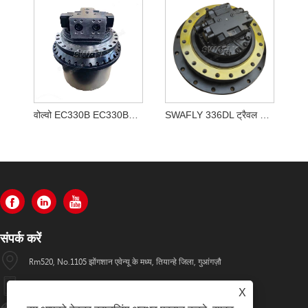
वोल्वो EC330B EC330BLC फाइनल ड्राइव असेंबली VOE 14528281, VOE14528281
SWAFLY 336DL ट्रैवल मोटर एसे 355-5668 3555668
संपर्क करें
Rm520, No.1105 झोंगशान एवेन्यू के मध्य, तियान्हे जिला, गुआंगज़ौ
+86-13501533176
X