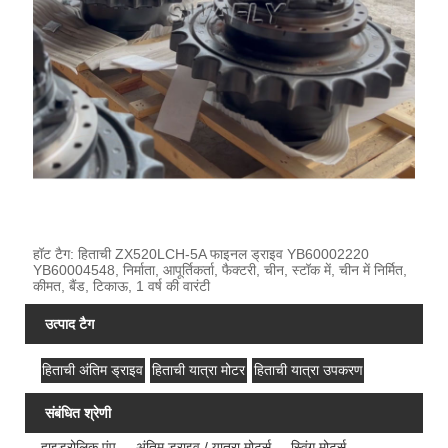
हॉट टैग: हिताची ZX520LCH-5A फाइनल ड्राइव YB60002220
YB60004548, निर्माता, आपूर्तिकर्ता, फैक्टरी, चीन, स्टॉक में, चीन में निर्मित,
कीमत, बैंड, टिकाऊ, 1 वर्ष की वारंटी
उत्पाद टैग
हिताची अंतिम ड्राइव
हिताची यात्रा मोटर
हिताची यात्रा उपकरण
संबंधित श्रेणी
हाइड्रोलिक पंप
अंतिम ड्राइव / यात्रा मोटर्स
स्विंग मोटर्स