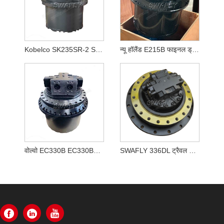
Kobelco SK235SR-2 SK250-8 SK260-8 ट्रैवल मोटर LQ15V00020F1
न्यू हॉलैंड E215B फाइनल ड्राइव YN15V00037F2
वोल्वो EC330B EC330BLC फाइनल ड्राइव असेंबली VOE 14528281, VOE14528281
SWAFLY 336DL ट्रैवल मोटर एसे 355-5668 3555668