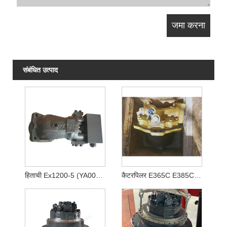
संबंधित उत्पाद
हिताची Ex1200-5 (YA00003081) के लिए 4438786 मुख्य हाइड्रोलिक पंप
कैटरपिलर E365C E385C E385B E390D E390F खुदाई के लिए 2095895 209-5895 हाइड्रोलिक ट्रैवल मोटर फाइनल ड्राइव