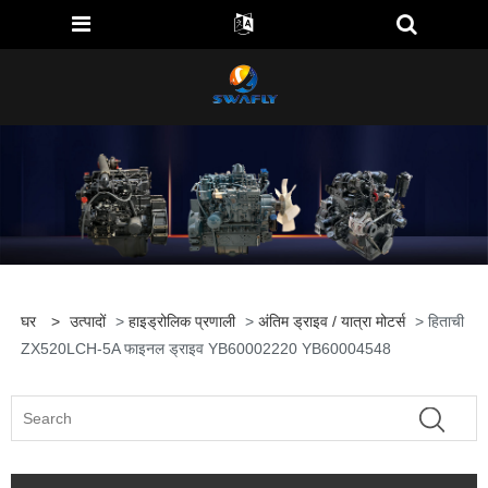
घर
>
उत्पादों
>
हाइड्रोलिक प्रणाली
>
अंतिम ड्राइव / यात्रा मोटर्स
> हिताची
ZX520LCH-5A फाइनल ड्राइव YB60002220 YB60004548