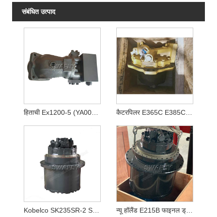
संबंधित उत्पाद
हिताची Ex1200-5 (YA00003081) के लिए 4438786 मुख्य हाइड्रोलिक पंप
कैटरपिलर E365C E385C E385B E390D E390F खुदाई के लिए 2095895 209-5895 हाइड्रोलिक ट्रैवल मोटर फाइनल ड्राइव
Kobelco SK235SR-2 SK250-8 SK260-8 ट्रैवल मोटर LQ15V00020F1
न्यू हॉलैंड E215B फाइनल ड्राइव YN15V00037F2