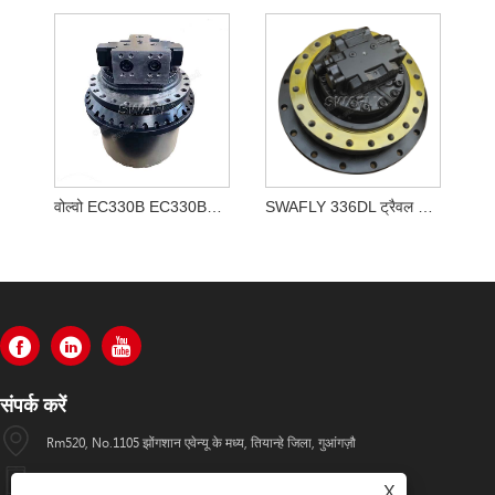
वोल्वो EC330B EC330BLC फाइनल ड्राइव असेंबली VOE 14528281, VOE14528281
SWAFLY 336DL ट्रैवल मोटर एसे 355-5668 3555668
संपर्क करें
Rm520, No.1105 झोंगशान एवेन्यू के मध्य, तियान्हे जिला, गुआंगज़ौ
+86-13501533176
X