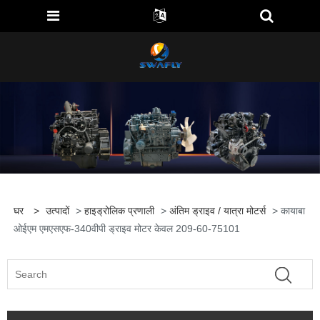
घर
>
उत्पादों
>
हाइड्रोलिक प्रणाली
>
अंतिम ड्राइव / यात्रा मोटर्स
> कायाबा
ओईएम एमएसएफ-340वीपी ड्राइव मोटर केवल 209-60-75101