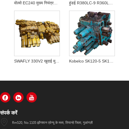
वोल्वो EC240 मुख्य नियंत्रण वाल्व 14636701
हुंडई R380LC-9 R360LC-7A R380LC-9A के लिए KMX32N खुदाई मुख्य नियंत्रण वाल्व
SWAFLY 330V2 खुदाई मुख्य नियंत्रण वाल्व
Kobelco SK120-5 SK120-3 SK120 के लिए मुख्य नियंत्रण वाल्व परख
संपर्क करें
Rm520, No.1105 झोंगशान एवेन्यू के मध्य, तियान्हे जिला, गुआंगज़ौ