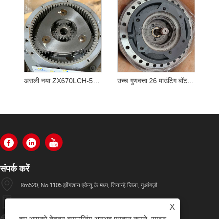
असली नया ZX670LCH-5B ZX690LCH-5A एक्सकेवेटर स्विंग रेड्यूसर YB60000217 9313703 स्विंग गियरबॉक्स
उच्च गुणवत्ता 26 माउंटिंग बॉटल्स K1003134 DX340LC ट्रैवल रिडक्शन गियरबॉक्स
संपर्क करें
Rm520, No.1105 झोंगशान एवेन्यू के मध्य, तियान्हे जिला, गुआंगज़ौ
+86-13501533176
X