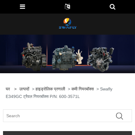
घर
>
उत्पादों
>
हाइड्रोलिक प्रणाली
>
कमी गियरबॉक्स
> Swafly
E349GC ट्रैवल गियरबॉक्स P/N: 600-3571L