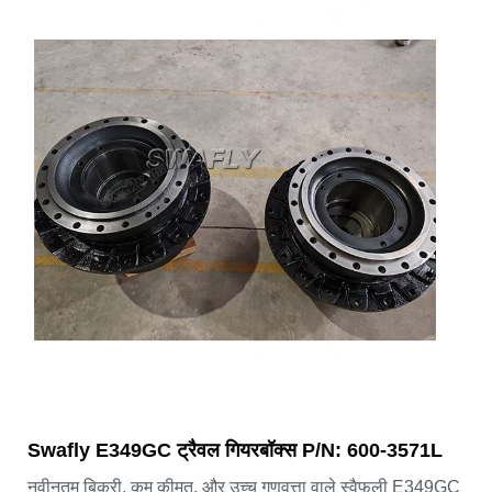
Swafly E349GC ट्रैवल गियरबॉक्स P/N: 600-3571L
नवीनतम बिक्री, कम कीमत, और उच्च गुणवत्ता वाले स्वैफली E349GC