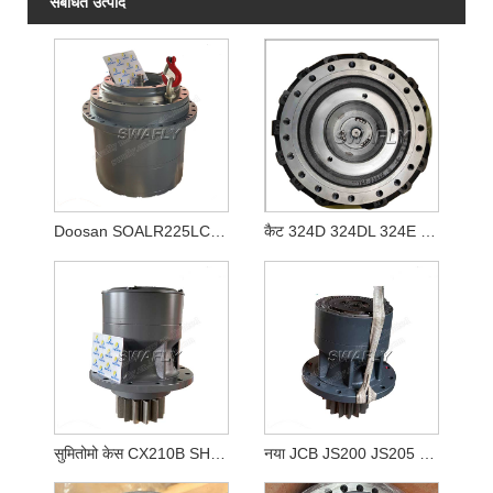
संबंधित उत्पाद
Doosan SOALR225LC-V ट्रैवल रिड्यूसर 170401-00039 K1011413A
कैट 324D 324DL 324E ट्रैवल गियरबॉक्स 333-2907 3332907
सुमितोमो केस CX210B SH210-5 KRC10220 स्विंग रेड्यूसर
नया JCB JS200 JS205 JS210 स्विंग गियरबॉक्स JRC0007