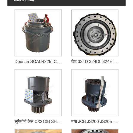
Doosan SOALR225LC-V ट्रैवल रिड्यूसर 170401-00039 K1011413A
कैट 324D 324DL 324E ट्रैवल गियरबॉक्स 333-2907 3332907
सुमितोमो केस CX210B SH210-5 KRC10220 स्विंग रेड्यूसर
नया JCB JS200 JS205 JS210 स्विंग गियरबॉक्स JRC0007