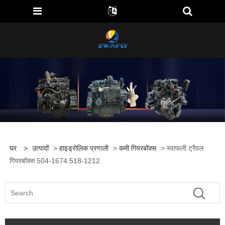
घर
>
उत्पादों
>
हाइड्रोलिक प्रणाली
>
कमी गियरबॉक्स
> स्वाफली ट्रैवल
गियरबॉक्स 504-1674 518-1212