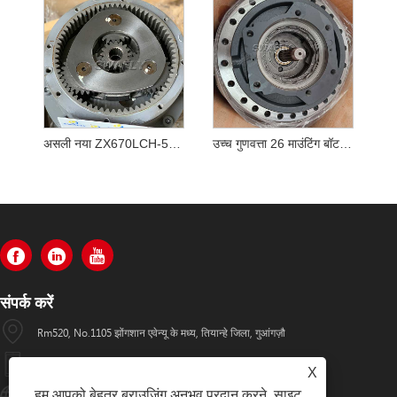
असली नया ZX670LCH-5B ZX690LCH-5A एक्सकेवेटर स्विंग रेड्यूसर YB60000217 9313703 स्विंग गियरबॉक्स
उच्च गुणवत्ता 26 माउंटिंग बॉटल्स K1003134 DX340LC ट्रैवल रिडक्शन गियरबॉक्स
संपर्क करें
Rm520, No.1105 झोंगशान एवेन्यू के मध्य, तियान्हे जिला, गुआंगज़ौ
+86-13501533176
X
हम आपको बेहतर ब्राउज़िंग अनुभव प्रदान करने, साइट