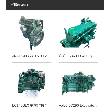
संबंधित उत्पाद
डीजल इंजन वोल्वो D7D EAE2
वोल्वो EC360 EC460 खुदाई के लिए सुपीरियर प्रदर्शन वोल्वो D12D डीजल इंजन अस्सी
EC140BLC के लिए चीन एक्सकेवेटर स्पेयर पैट्र्स डीयूट्ज़ डी4डी डीजल इंजन अस्सी
Volvo EC290 Excavator के लिए Deutz D7E डीजल इंजन अस्सी