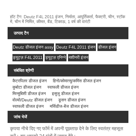
हॉट टैग: Deutz F4L 2011 इंजन, निर्माता, आपूर्तिकर्ता, फैक्टरी, चीन, स्टॉक
में, चीन में निर्मित, कीमत, बैंड, टिकाऊ, 1 वर्ष की वारंटी
उत्पाद टैग
Deutz डीजल इंजन assy
Deutz F4L 2011 इंजन
डीजल इंजन
ड्यूट्ज़ F4L 2011
ड्यूट्ज़ एनिग्ने
मशीनरी इंजन
संबंधित श्रेणी
कैटरपिलर डीजल इंजन
हिनो/कोमात्सु/कमिंस डीजल इंजन
कुबोटा डीजल इंजन
स्वाफली डीजल इंजन
मित्सुबिशी डीजल इंजन
इसुजु डीजल इंजन
वोल्वो/Deutz डीजल इंजन
डूसन डीजल इंजन
स्वाफली डीजल इंजन
मर्सिडीज-बेंज डीजल इंजन
जांच भेजें
कृपया नीचे दिए गए फॉर्म में अपनी पूछताछ देने के लिए स्वतंत्र महसूस