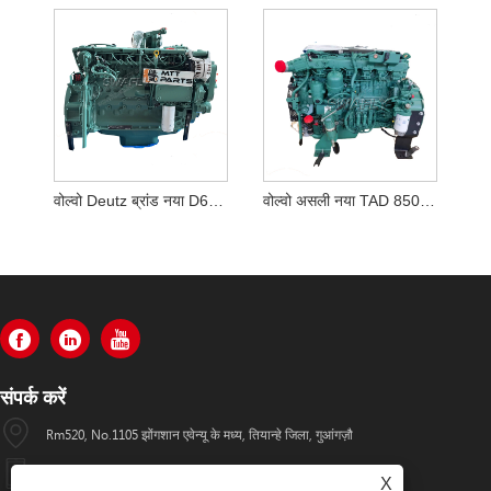
वोल्वो Deutz ब्रांड नया D6E पूरा इंजन विधानसभा चीन में बनाई गई
वोल्वो असली नया TAD 850 पूर्ण इंजन एसे
संपर्क करें
Rm520, No.1105 झोंगशान एवेन्यू के मध्य, तियान्हे जिला, गुआंगज़ौ
+86-13501533176
X