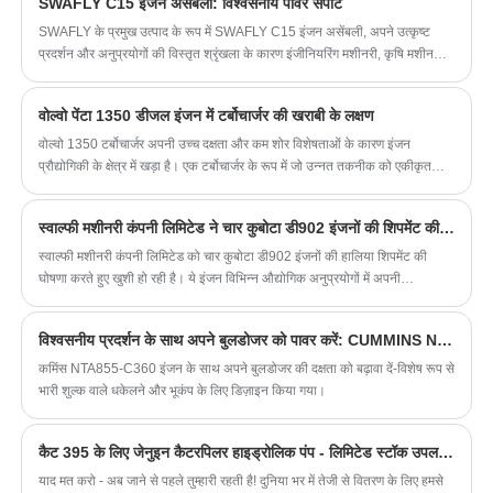
SWAFLY C15 इंजन असेंबली: विश्वसनीय पावर सपोर्ट
SWAFLY के प्रमुख उत्पाद के रूप में SWAFLY C15 इंजन असेंबली, अपने उत्कृष्ट
प्रदर्शन और अनुप्रयोगों की विस्तृत श्रृंखला के कारण इंजीनियरिंग मशीनरी, कृषि मशीनरी
और जनरेटर सेट के लिए पसंदीदा बिजली स्रोत बन गई है। इस इंजन असेंबली का उत्कृष्ट
प्रदर्शन न केवल इंजन प्रौद्योगिकी के क्षेत्र में कार्टर के गहन संचय के लिए जिम्मेदार है, बल्कि
वोल्वो पेंटा 1350 डीजल इंजन में टर्बोचार्जर की खराबी के लक्षण
उत्कृष्टता के लिए प्रयास करने के निरंतर नवाचार और विनिर्माण दर्शन से भी अविभाज्य है।
वोल्वो 1350 टर्बोचार्जर अपनी उच्च दक्षता और कम शोर विशेषताओं के कारण इंजन
प्रौद्योगिकी के क्षेत्र में खड़ा है। एक टर्बोचार्जर के रूप में जो उन्नत तकनीक को एकीकृत
करता है, यह न केवल इंजन के प्रदर्शन में उल्लेखनीय सुधार करता है, बल्कि ड्राइवर के लिए
अधिक आरामदायक ड्राइविंग अनुभव भी लाता है।
स्वाल्फी मशीनरी कंपनी लिमिटेड ने चार कुबोटा डी902 इंजनों की शिपमेंट की घोषणा की
स्वाल्फी मशीनरी कंपनी लिमिटेड को चार कुबोटा डी902 इंजनों की हालिया शिपमेंट की
घोषणा करते हुए खुशी हो रही है। ये इंजन विभिन्न औद्योगिक अनुप्रयोगों में अपनी
विश्वसनीयता और प्रदर्शन के लिए जाने जाते हैं। हमारे नवीनतम शिपमेंट में दो अलग-अलग
RPM कॉन्फ़िगरेशन वाले इंजन शामिल हैं: 2300 RPM और 3600 RPM।
विश्वसनीय प्रदर्शन के साथ अपने बुलडोजर को पावर करें: CUMMINS NTA855-C360 इंजन
कमिंस NTA855-C360 इंजन के साथ अपने बुलडोजर की दक्षता को बढ़ावा दें-विशेष रूप से
भारी शुल्क वाले धकेलने और भूकंप के लिए डिज़ाइन किया गया।
कैट 395 के लिए जेनुइन कैटरपिलर हाइड्रोलिक पंप - लिमिटेड स्टॉक उपलब्ध!
याद मत करो - अब जाने से पहले तुम्हारी रहती है! दुनिया भर में तेजी से वितरण के लिए हमसे