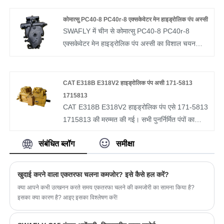
के लिए आवश्यक हैं। द्रव दबाव तब हाइड्रोलिक द्रव द्वारा
सिलेंडर और एक्ट्यूएटर्स और हाइड्रोलिक मोटर्स को आवश्यक
कोमात्सु PC40-8 PC40r-8 एक्सकेवेटर मेन हाइड्रोलिक पंप अस्सी
दबाव स्तर और मात्रा में वितरित किया जाता है।
SWAFLY में चीन से कोमात्सु PC40-8 PC40r-8
एक्सकेवेटर मेन हाइड्रोलिक पंप अस्सी का विशाल चयन
प्राप्त करें। सहयोग के लिए तत्पर पेशेवर बिक्री के बाद सेवा
और सही मूल्य प्रदान करें।
CAT E318B E318V2 हाइड्रोलिक पंप असी 171-5813
1715813
CAT E318B E318V2 हाइड्रोलिक पंप एसे 171-5813
1715813 की मरम्मत की गई। सभी पुनर्निर्मित पंपों का
परीक्षण किया गया और वारंटी दी गई। गुआंगज़ौ स्वाफली
संबंधित ब्लॉग
समीक्षा
कंस्ट्रक्शन मशीनरी इक्विपमेंट कं, लिमिटेड थोक बेचता है
और सभी प्रकार के आयातित हाइड्रोलिक पंप, हाइड्रोलिक
(रोटरी) स्विंग मोटर्स हाइड्रोलिक ट्रैवल मोटर्स, हाइड्रोलिक
खुदाई करने वाला एकतरफा चलना कमजोर? इसे कैसे हल करें?
वितरण वाल्व, हाइड्रोलिक गियर पंप और हाइड्रोलिक पंप
क्या आपने कभी उत्खनन करते समय एकतरफा चलने की कमजोरी का सामना किया है?
स्पेयर पार्ट्स बेचता है। हाइड्रोलिक पेशेवर वितरक
इसका क्या कारण है? आइए इसका विश्लेषण करें!