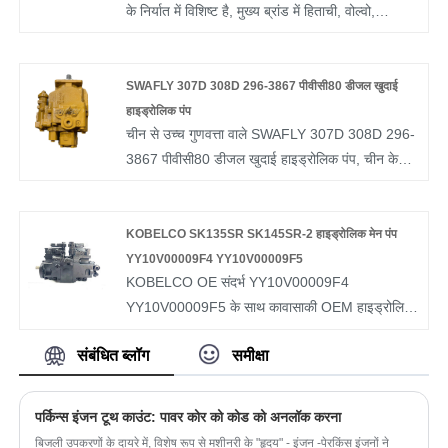
के निर्यात में विशिष्ट है, मुख्य ब्रांड में हिताची, वोल्वो,
की गुणवत्ता का पालन करते हैं कि अंतरात्मा की कीमत, समर्पित
कोबेल्को, कुबोटा, कायाबा, सुमितोमो, डूसन, रेक्सरोथ,
सेवा। हमसे संपर्क करने के लिए कृपया स्वतंत्र महसूस करें।
कावासाकी, केस, टेकुची, जॉन डीरे, आदि हैं। यदि आप रुचि
रखते हैं कोमात्सु PC2000 PC2000-8 में मुख्य
SWAFLY 307D 308D 296-3867 पीवीसी80 डीजल खुदाई
हाइड्रोलिक पंप एसे 708-2K-00120, 708-2K-00121,
हाइड्रोलिक पंप
चीन से उच्च गुणवत्ता वाले SWAFLY 307D 308D 296-
708-2K-00122,708-2K-00123, आप SWAFLY से
3867 पीवीसी80 डीजल खुदाई हाइड्रोलिक पंप, चीन के
पूरी तरह से समर्थन प्राप्त कर सकते हैं।
अग्रणी पीवीसी80 खुदाई हाइड्रोलिक पंप उत्पाद, सख्त
गुणवत्ता नियंत्रण के साथ 308D खुदाई हाइड्रोलिक पंप
कारखाने, उच्च गुणवत्ता वाले 296-3867 उत्पादों का उत्पादन
KOBELCO SK135SR SK145SR-2 हाइड्रोलिक मेन पंप
करते हैं।
YY10V00009F4 YY10V00009F5
KOBELCO OE संदर्भ YY10V00009F4
YY10V00009F5 के साथ कावासाकी OEM हाइड्रोलिक
पंप KOBELCO उत्खनन SK135SR SK145SR-2 पर
संबंधित ब्लॉग
समीक्षा
लागू होता है। SWAFLY पर चीन से KOBELCO
SK135SR SK145SR-2 हाइड्रोलिक मेन पंप
YY10V00009F4 YY10V00009F5 का एक विशाल
पर्किन्स इंजन टूथ काउंट: पावर कोर को कोड को अनलॉक करना
चयन प्राप्त करें। सहयोग के लिए तत्पर पेशेवर बिक्री के बाद
बिजली उपकरणों के दायरे में, विशेष रूप से मशीनरी के "हृदय" - इंजन -पेरकिंस इंजनों ने