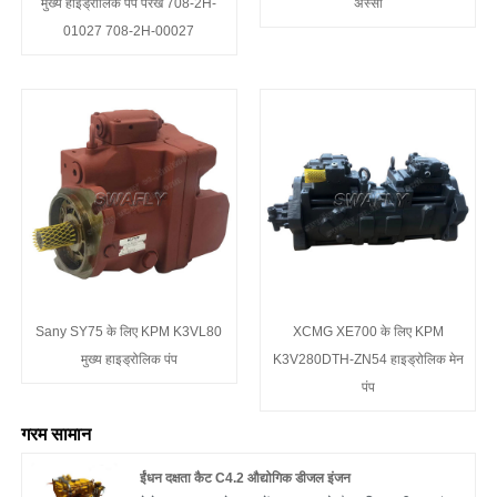
मुख्य हाइड्रोलिक पंप परख 708-2H-
अस्सी
01027 708-2H-00027
Sany SY75 के लिए KPM K3VL80
XCMG XE700 के लिए KPM
मुख्य हाइड्रोलिक पंप
K3V280DTH-ZN54 हाइड्रोलिक मेन
पंप
गरम सामान
ईंधन दक्षता कैट C4.2 औद्योगिक डीजल इंजन