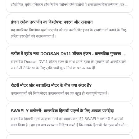
सेवा और सही मूल्य प्रदान करें।
औद्योगिक, कृषि, परिवहन और निर्माण मशीनरी जैसे उद्योगों में असाधारण विश्वसनीयता, उच्च
दक्षता और व्यापक प्रयोज्यता के साथ खुद को प्रतिष्ठित किया है।
इंजन स्मोक उत्सर्जन का विश्लेषण: कारण और समाधान
यह व्यवस्थित विश्लेषण धुआं उत्सर्जन को कम करने और इंजन के प्रदर्शन को बढ़ाने के लिए
लक्षित हस्तक्षेपों को सक्षम बनाता है।
स्टॉक में ब्रांड नया DOOSAN DV11 डीजल इंजन - वास्तविक गुणवत्ता के साथ अपने ट्रक को पावर!
वास्तविक Doosan DV11 डीजल इंजन के साथ अपने ट्रक के प्रदर्शन को अपग्रेड करें -
अब तेजी से वितरण के लिए प्रतिस्पर्धी मूल्य निर्धारण पर उपलब्ध है!
रोटरी मोटर और स्वचालित मोटर के बीच क्या अंतर हैं?
उत्खननकर्ता की स्विंग मोटर उत्खननकर्ता का एक बहुत ही महत्वपूर्ण घटक है।
SWAFLY मशीनरी: वास्तविक हिताची पार्ट्स के लिए आपका पसंदीदा
​वास्तविक हिताची भारी उपकरण भागों की आवश्यकता है? SWAFLY मशीनरी ने आपको
कवर किया है। हम इस बात पर ध्यान केंद्रित करते हैं कि आपके हिताची डंप ट्रक और लोडर
किस प्रकार चलते रहें जैसे उन्हें चलना चाहिए।