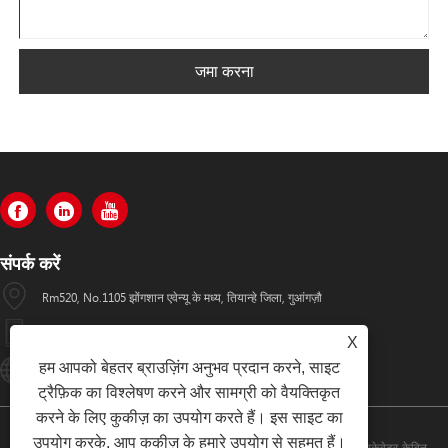
जमा करना
संपर्क करें
Rm520, No.1105 झोंगशान एवेन्यू के मध्य, तियान्हे जिला, गुआंगज़ौ
+86-13501533176
X
हम आपको बेहतर ब्राउज़िंग अनुभव प्रदान करने, साइट
Sales01@swaflyexcavator.cn
ट्रैफ़िक का विश्लेषण करने और सामग्री को वैयक्तिकृत
करने के लिए कुकीज़ का उपयोग करते हैं। इस साइट का
उपयोग करके, आप कुकीज़ के हमारे उपयोग से सहमत हैं।
कॉपीराइट © 2022 Swafly Machinery Co.,Ltd डीजल इंजन, एक्सकेवेटर केबिन,